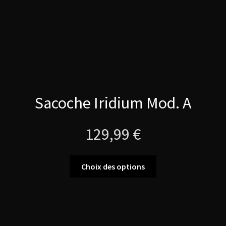
page
du
produit
Sacoche Iridium Mod. A
129,99
€
Ce
Choix des options
produit
a
plusieurs
variations.
Les