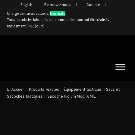
English
Retrouvez nous:
Compte
Charge de travail actuelle:
Normale
Tous les articles fabriqués sur commande pourront être réalisés
rapidement ( <15 jours)
Aller
Aller
à
au
la
contenu
navigation
Accueil
Produits Textiles
Équipement tactique
Sacs et
Sacoches tactiques
Sacoche Iridium Mod. A MIL