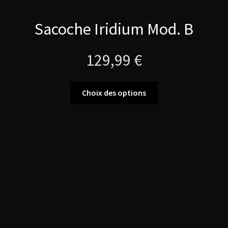
Sacoche Iridium Mod. B
129,99
€
Ce
Choix des options
produit
a
plusieurs
variations.
Les
options
peuvent
être
choisies
sur
la