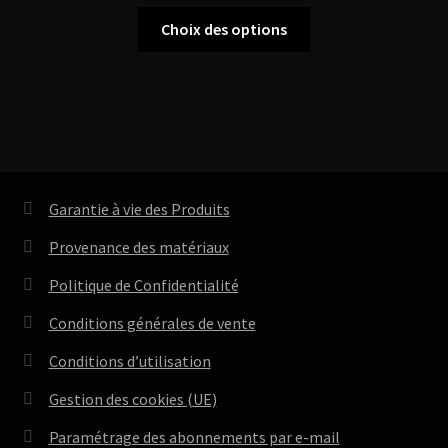
de
Ce
Choix des options
produit
prix :
a
plusieurs
93,99 €
variations.
Les
à
options
peuvent
98,99 €
Garantie à vie des Produits
être
choisies
Provenance des matériaux
sur
Politique de Confidentialité
la
page
Conditions générales de vente
du
Conditions d’utilisation
produit
Gestion des cookies (UE)
Paramétrage des abonnements par e-mail