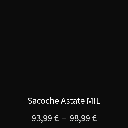
options
peuvent
être
choisies
sur
la
page
du
produit
Sacoche Astate MIL
Plage
93,99
€
–
98,99
€