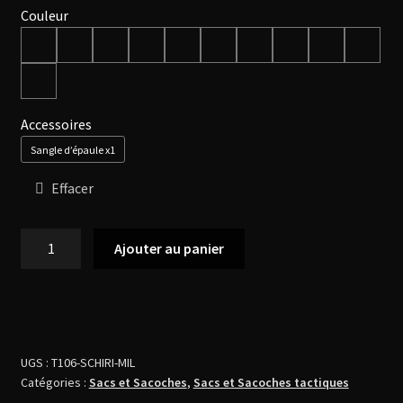
de
Couleur
prix :
129,99 €
Accessoires
à
Sangle d’épaule x1
139,99 €
Effacer
quantité
Ajouter au panier
de
Sacoche
Iridium
Mod.
A
UGS :
T106-SCHIRI-MIL
MIL
Catégories :
Sacs et Sacoches
,
Sacs et Sacoches tactiques