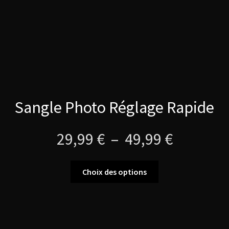
la
page
du
produit
Sangle Photo Réglage Rapide
Plage
29,99
€
–
49,99
€
de
Ce
Choix des options
produit
prix :
a
plusieurs
29,99 €
variations.