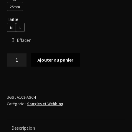
25mm
27,99 €
Taille
M
L
Effacer
quantité
Ajouter au panier
de
Sangles
pour
sacoches
UGS :
A102-ASCH
Catégorie :
Sangles et Webbing
Description