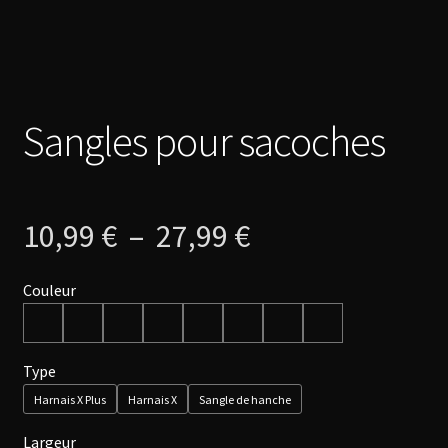
Sangles pour sacoches
Plage
10,99
€
–
27,99
€
de
Couleur
prix :
Type
10,99 €
Harnais X Plus
Harnais X
Sangle de hanche
à
Largeur