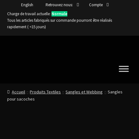
English
Retrouvez nous:
Compte
Charge de travail actuelle:
Normale
Tous les articles fabriqués sur commande pourront être réalisés
rapidement ( <15 jours)
Aller
Aller
à
au
la
contenu
navigation
Accueil
Produits Textiles
Sangles et Webbing
Sangles
pour sacoches