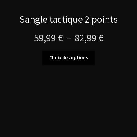
Sangle tactique 2 points
Plage
59,99
€
–
82,99
€
de
Ce
Choix des options
produit
prix :
a
plusieurs
59,99 €
variations.
Les
à
options
peuvent
82,99 €
être
choisies
sur