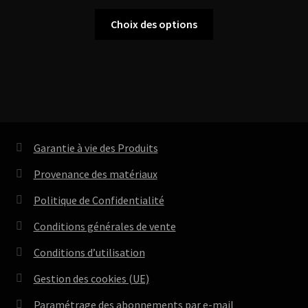
Ce
Choix des options
produit
a
plusieurs
variations.
Les
options
peuvent
Garantie à vie des Produits
être
choisies
Provenance des matériaux
sur
Politique de Confidentialité
la
page
Conditions générales de vente
du
Conditions d’utilisation
produit
Gestion des cookies (UE)
Paramétrage des abonnements par e-mail