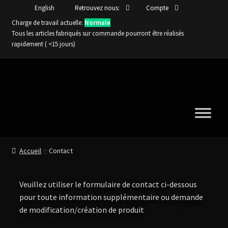
English
Retrouvez nous:
Compte
Charge de travail actuelle:
Normale
Tous les articles fabriqués sur commande pourront être réalisés
rapidement ( <15 jours)
Aller
Aller
à
au
la
contenu
navigation
Accueil
Contact
Veuillez utiliser le formulaire de contact ci-dessous
pour toute information supplémentaire ou demande
de modification/création de produit