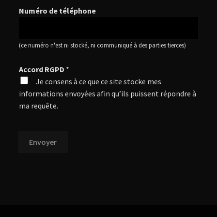
s
Numéro de téléphone
e
s
à
(ce numéro n'est ni stocké, ni communiqué à des parties tierces)
c
o
Accord RGPD
*
c
Je consens à ce que ce site stocke mes
h
informations envoyées afin qu’ils puissent répondre à
e
ma requête.
r
Envoyer