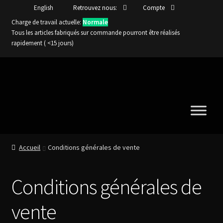
English
Retrouvez nous:
Compte
Charge de travail actuelle:
Normale
Tous les articles fabriqués sur commande pourront être réalisés
rapidement ( <15 jours)
Aller
Aller
à
au
la
contenu
navigation
Accueil
Conditions générales de vente
Conditions générales de
vente