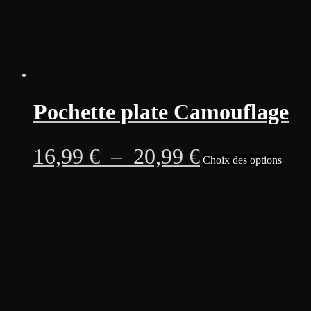
produi
Pochette plate Camouflage
Plage
Ce
16,99
€
–
20,99
€
Choix des options
produi
a
de
plusie
variati
prix :
Les
option
16,99 €
peuven
être
à
choisi
sur
20,99 €
la
page