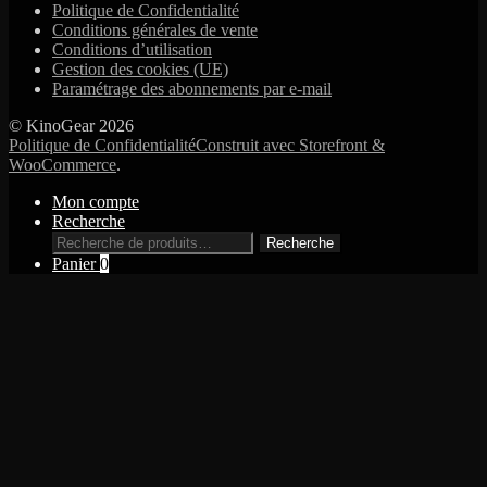
Politique de Confidentialité
du
Conditions générales de vente
produi
Conditions d’utilisation
Gestion des cookies (UE)
Paramétrage des abonnements par e-mail
© KinoGear 2026
Politique de Confidentialité
Construit avec Storefront &
WooCommerce
.
Mon compte
Recherche
Recherche
Recherche
pour :
Panier
0