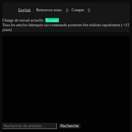
English
Retrouvez nous:
Compte
Charge de travail actuelle:
Normale
Tous les articles fabriqués sur commande pourront être réalisés rapidement ( <15
jours)
Aller
Aller
à
au
la
contenu
navigation
Recherche
Recherche
pour :