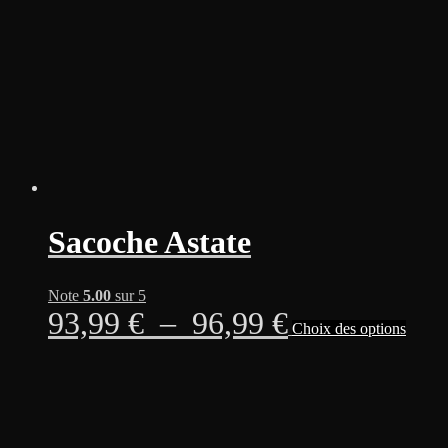
choisies
sur
la
page
du
produit
Sacoche Astate
Note
5.00
sur 5
Plage
Ce
93,99
€
–
96,99
€
Choix des options
produi
a
de
plusie
variati
prix :
Les
option
93,99 €
peuven