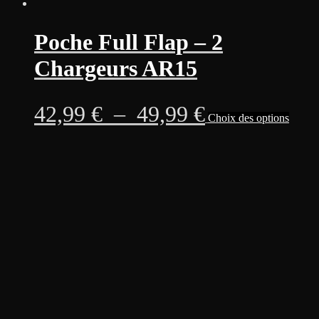
Poche Full Flap – 2
Chargeurs AR15
Plage
Ce
42,99
€
–
49,99
€
Choix des options
produi
a
de
plusie
variati
prix :
Les
option
42,99 €
peuven
être
à
choisi
sur
49,99 €
la
page
du
produi