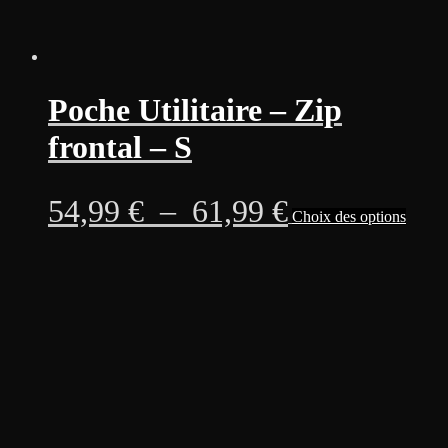
Poche Utilitaire – Zip
frontal – S
Plage
Ce
54,99
€
–
61,99
€
Choix des options
produi
a
de
plusie
variati
prix :
Les
option
54,99 €
peuven
être
à
choisi
sur
61,99 €
la
page
du