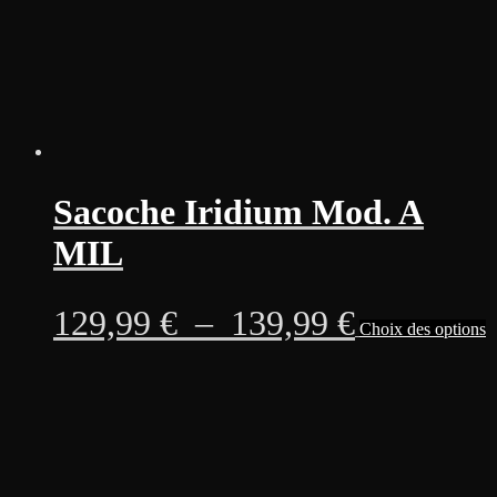
page
du
produit
Sacoche Iridium Mod. A
MIL
Plage
C
129,99
€
–
139,99
€
Choix des options
p
a
de
p
v
prix :
L
o
129,99 €
p
ê
à
c