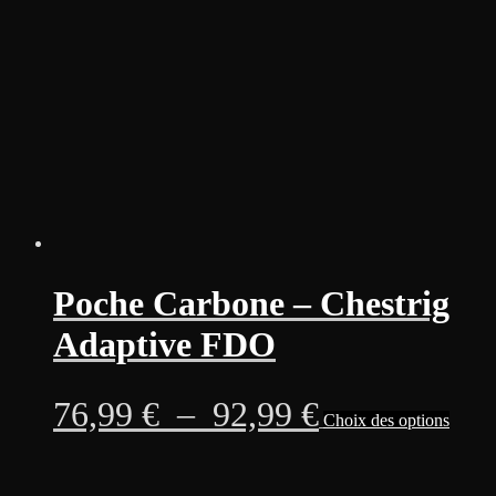
être
à
choisi
sur
98,99 €
la
page
du
produi
Poche Carbone – Chestrig
Adaptive FDO
Plage
Ce
76,99
€
–
92,99
€
Choix des options
produi
a
de
plusie
variati
prix :