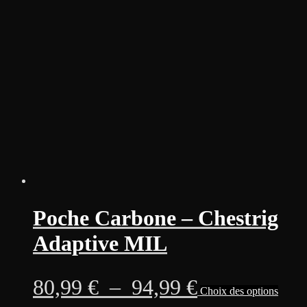
Les
option
76,99 €
peuven
être
à
choisi
sur
92,99 €
la
page
du
produi
Poche Carbone – Chestrig
Adaptive MIL
Plage
Ce
80,99
€
–
94,99
€
Choix des options
produi
a