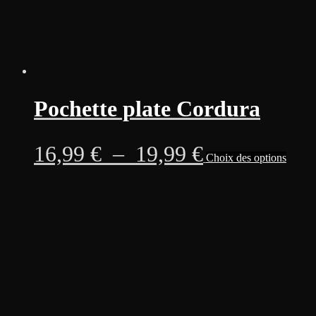
produi
Pochette plate Cordura
Plage
Ce
16,99
€
–
19,99
€
Choix des options
produi
a
de
plusie
variati
prix :
Les
option
16,99 €
peuven
être
à
choisi
sur
19,99 €
la
page
du