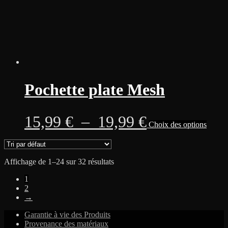
du
produi
Pochette plate Mesh
Plage
Ce
15,99
€
–
19,99
€
Choix des options
produi
a
de
plusie
variati
prix :
Affichage de 1–24 sur 32 résultats
Les
option
15,99 €
1
peuven
2
être
à
→
choisi
sur
19,99 €
Garantie à vie des Produits
la
Provenance des matériaux
page