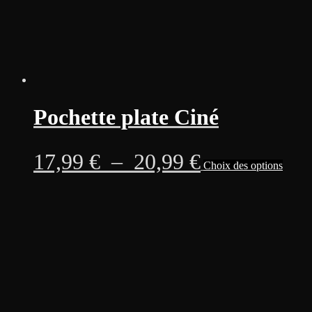
du
produi
Pochette plate Ciné
Plage
Ce
17,99
€
–
20,99
€
Choix des options
produi
a
de
plusie
variati
prix :
Les
option
17,99 €
peuven
être
à
choisi
sur
20,99 €
la
page