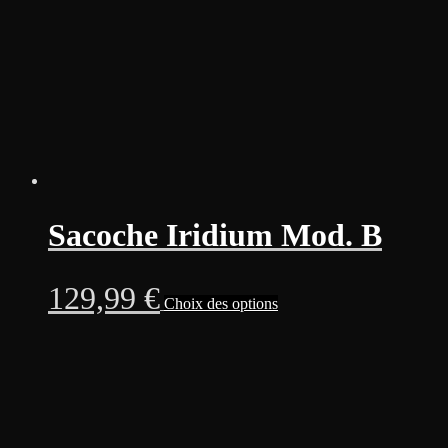
s
139,99 €
la
p
d
p
Sacoche Iridium Mod. B
Ce
129,99
€
Choix des options
produit
a
plusieurs
variations.
Les
options
peuvent
être