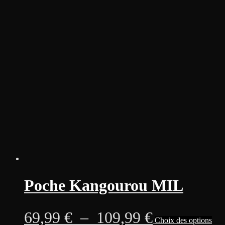
a
de
plus
vari
prix :
Les
opti
65,99 €
peu
être
à
choi
sur
105,99 €
la
pag
du
prod
Poche Kangourou MIL
Plage
Ce
69,99
€
–
109,99
€
Choix des options
prod