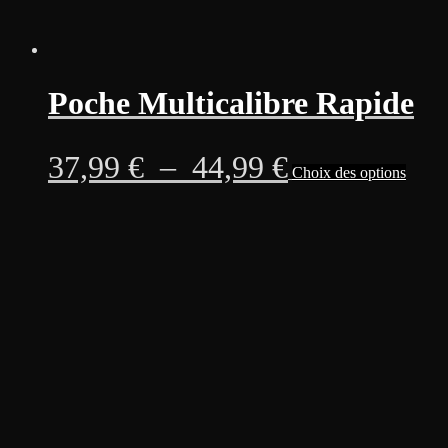
Poche Multicalibre Rapide
Plage
Ce
37,99
€
–
44,99
€
Choix des options
produi
a
de
plusie
variati
prix :
Les
option
37,99 €
peuven
être
à
choisi
sur
44,99 €
la
page
du
produi