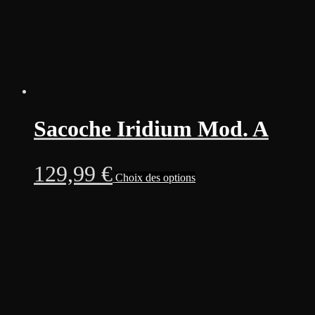
Sacoche Iridium Mod. A
Ce
129,99
€
Choix des options
produit
a
plusieurs
variations.
Les
options
peuvent
être
choisies
sur
la