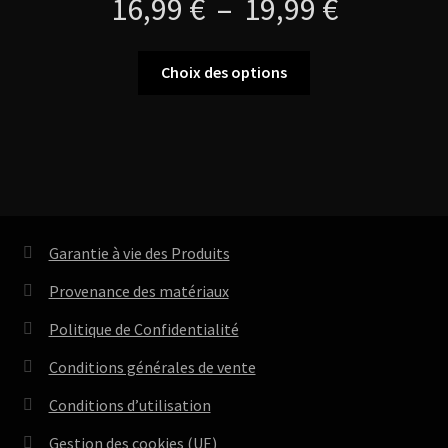
Plage
16,99
€
–
19,99
€
de
Ce
Choix des options
produit
prix :
a
plusieurs
16,99 €
variations.
Les
à
options
peuvent
19,99 €
Garantie à vie des Produits
être
choisies
Provenance des matériaux
sur
Politique de Confidentialité
la
page
Conditions générales de vente
du
Conditions d’utilisation
produit
Gestion des cookies (UE)