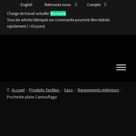
English
Retrouvez nous:
Compte
Charge de travail actuelle:
Normale
Tous les articles fabriqués sur commande pourront être réalisés
rapidement ( <15 jours)
Aller
Aller
à
au
la
contenu
navigation
Accueil
Produits Textiles
Sacs
Rangements intérieurs
Pochette plate Camouflage