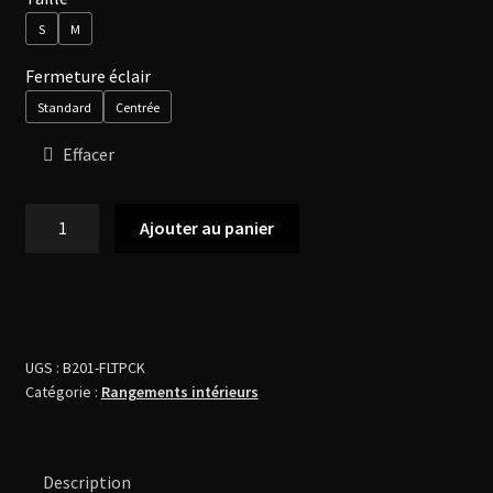
16,99 €
S
M
à
Fermeture éclair
Standard
Centrée
20,99 €
Effacer
quantité
Ajouter au panier
de
Pochette
plate
Camouflage
UGS :
B201-FLTPCK
Catégorie :
Rangements intérieurs
Description