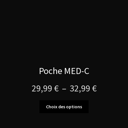
sur
la
page
du
produit
Poche MED-C
Plage
29,99
€
–
32,99
€
de
Ce
Choix des options
produit
prix :
a
plusieurs