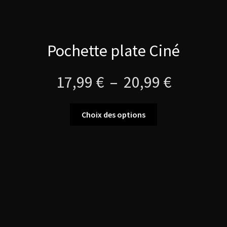
Pochette plate Ciné
Plage
17,99
€
–
20,99
€
de
Ce
Choix des options
produit
prix :
a
plusieurs
17,99 €
variations.
Les
à
options
peuvent
20,99 €
être
choisies