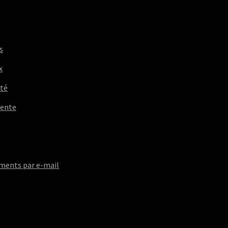
s
x
ité
vente
ments par e-mail