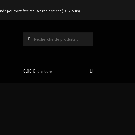
nde pourront être réalisés rapidement ( <15 jours)
Recherche
Recherche
pour :
0,00
€
0 article