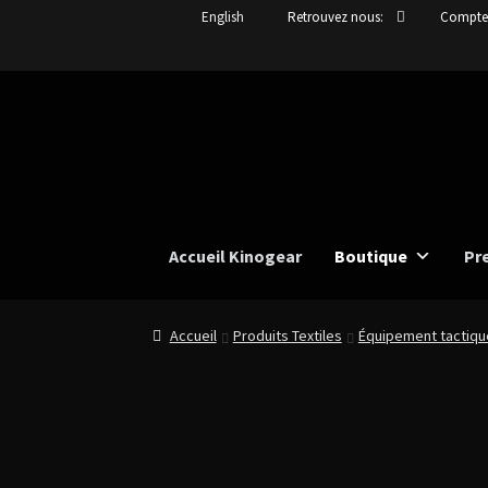
English
Retrouvez nous:
Compt
Aller
Aller
à
au
la
contenu
navigation
Accueil Kinogear
Boutique
Pr
Accueil
Produits Textiles
Équipement tactiqu